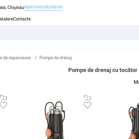
Apel invers
Scrieți-ne
ala, Chişinău
nstalare
Contacte
e de expansiune
Pompe de drenaj
Pompe de drenaj cu tocător
Ma