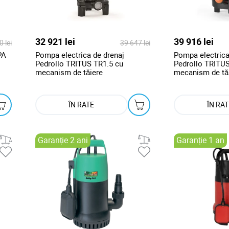
32 921 lei
39 916 lei
 lei
39 647 lei
PA
Pompa electrica de drenaj
Pompa electrica
Pedrollo TRITUS TR1.5 cu
Pedrollo TRITU
mecanism de tăiere
mecanism de tă
ÎN RATE
ÎN RAT
Garanție 2 ani
Garanție 1 an