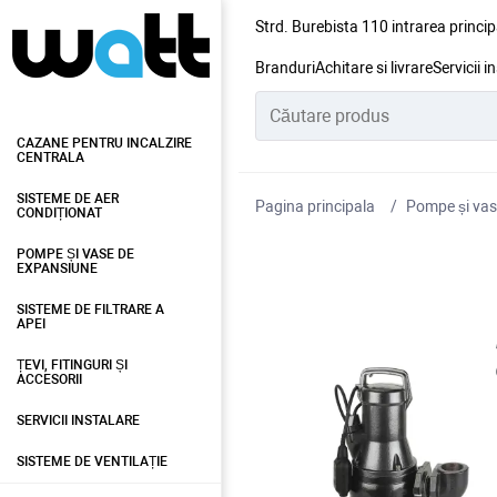
Strd. Burebista 110 intrarea princip
Branduri
Achitare si livrare
Servicii i
CAZANE PENTRU INCALZIRE
CENTRALA
SISTEME DE AER
Pagina principala
Pompe și vas
CONDIȚIONAT
POMPE ȘI VASE DE
EXPANSIUNE
SISTEME DE FILTRARE A
APEI
ȚEVI, FITINGURI ȘI
ACCESORII
SERVICII INSTALARE
SISTEME DE VENTILAȚIE