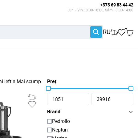
+373 69 83 44 42
Lun. - Vin.: 8:00-18:00, Sâm.: 8:00-14:00
RU
i ieftin
Mai scump
Preț
|
Brand
Pedrollo
Neptun