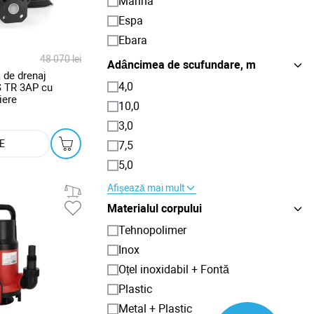
Marina
Espa
Ebara
48 070 lei
Adâncimea de scufundare, m
 de drenaj
4,0
S TR 3AP cu
iere
10,0
3,0
E
7,5
5,0
Afișează mai mult
Materialul corpului
Tehnopolimer
Inox
Oțel inoxidabil + Fontă
Plastic
Metal + Plastic