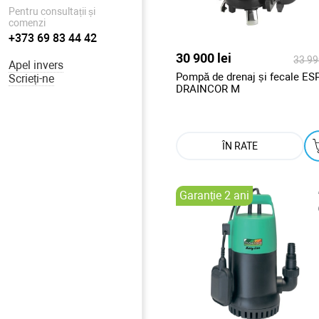
Pentru consultații și
comenzi
+373 69 83 44 42
30 900 lei
33 990
Apel invers
Pompă de drenaj și fecale ES
Scrieți-ne
DRAINCOR M
ÎN RATE
Garanție 2 ani