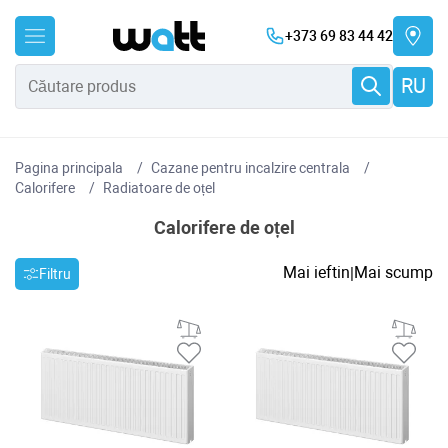
+373 69 83 44 42
RU
Pagina principala
Cazane pentru incalzire centrala
Сalorifere
Radiatoare de oțel
Calorifere de oțel
Mai ieftin
Mai scump
|
Filtru