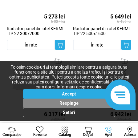
5 273 lei
5 649 lei
6 027 lei
6 456 lei
Radiator panel din otel KERMI
Radiator panel din otel KERMI
TIP 22 300x2000
TIP 22 500x1600
În rate
În rate
Folosim cookie-uri și tehnologii similare pentru a asigura buna
funcționare a site-ului, pentru a analiza traficul și pentru a
optimiza publicitatea. Puteți accepta toate cookie-urile, le puteți
refuza sau puteți configura setările de confidențialitate după
cum doriți.
Informații despre cookie
Accept
Respinge
Setări
6 317 lei
6 942 lei
7 220 lei
7 934 lei
Radiator panel din otel KERMI
Radiator panel din otel KERMI
Viber
Whatsapp
Tele
TIP 22 500x1800
TIP 22 500x2000
Comparație
Favorite
Catalog
Coșul
Apel
Adresa
+373