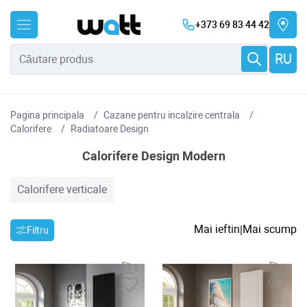
+373 69 83 44 42
RU
Pagina principala
Cazane pentru incalzire centrala
Сalorifere
Radiatoare Design
Calorifere Design Modern
Calorifere verticale
Mai ieftin
Mai scump
|
Filtru