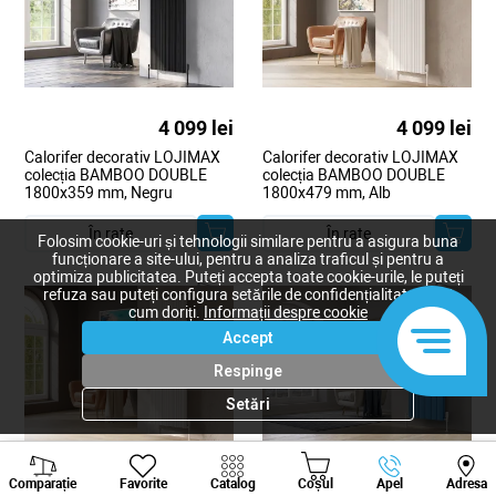
4 099 lei
4 099 lei
Calorifer decorativ LOJIMAX
Calorifer decorativ LOJIMAX
colecția BAMBOO DOUBLE
colecția BAMBOO DOUBLE
1800x359 mm, Negru
1800x479 mm, Alb
În rate
În rate
Folosim cookie-uri și tehnologii similare pentru a asigura buna
funcționare a site-ului, pentru a analiza traficul și pentru a
optimiza publicitatea. Puteți accepta toate cookie-urile, le puteți
refuza sau puteți configura setările de confidențialitate după
cum doriți.
Informații despre cookie
Accept
Respinge
Setări
Viber
Whatsapp
Tele
4 172 lei
4 182 lei
Comparație
Favorite
Catalog
Coșul
Apel
Adresa
+373