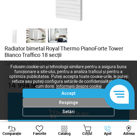
Radiator bimetal Royal Thermo PianoForte Tower
Bianco Traffico 18 secții
Cod produs:
HC-1176342
Folosim cookie-uri și tehnologii similare pentru a asigura buna
funcționare a site-ului, pentru a analiza traficul și pentru a
optimiza publicitatea. Puteți accepta toate cookie-urile, le puteți
17 136
lei
refuza sau puteți configura setările de confidențialitate după
14 994
lei
cum doriți.
Informații despre cookie
-
+
Accept
Cumpără acum
Respinge
Setări
Adaugă în coș
Viber
Whatsapp
Tele
Negociază
Comparație
Favorite
Catalog
Coșul
Apel
Adresa
+373