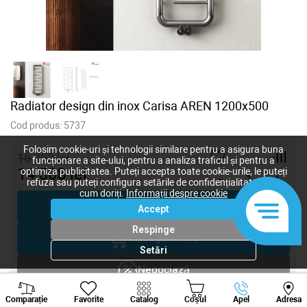
Radiator design din inox Carisa AREN 1200x500
Cod produs:
5737
Folosim cookie-uri și tehnologii similare pentru a asigura buna
16 352
lei
funcționare a site-ului, pentru a analiza traficul și pentru a
14 308
lei
optimiza publicitatea. Puteți accepta toate cookie-urile, le puteți
-
+
refuza sau puteți configura setările de confidențialitate după
cum doriți.
Informații despre cookie
Cumpără acum
Accept
Respinge
Adaugă în coș
Setări
Negociază
Viber
Whatsapp
Tele
Comparație
Favorite
Solicitare inginer
Catalog
Coșul
Apel
Adresa
+373