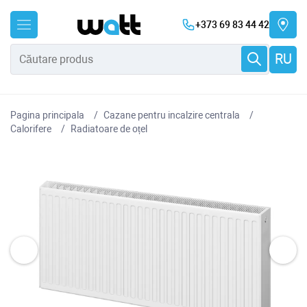
+373 69 83 44 42
RU
Pagina principala
Cazane pentru incalzire centrala
Сalorifere
Radiatoare de oțel