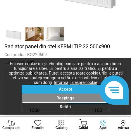
Radiator panel din otel KERMI TIP 22 500x900
Cod produs:
KO220509
Lățime, mm:
900
Folosim cookie-uri și tehnologii similare pentru a asigura buna
funcționare a site-ului, pentru a analiza traficul și pentru a
400
500
optimiza publicitatea. Puteți accepta toate cookie-urile, le puteți
refuza sau puteți configura setările de confidențialitate după
cum doriți.
Informații despre cookie
600
700
Accept
800
900
Respinge
Setări
1000
1100
Viber
Whatsapp
Tele
1200
1300
Comparație
Favorite
Catalog
Coșul
Apel
Adresa
+373