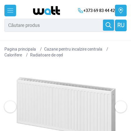
+373 69 83 44 42
RU
Pagina principala
Cazane pentru incalzire centrala
Сalorifere
Radiatoare de oțel