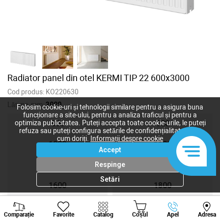
Radiator panel din otel KERMI TIP 22 600x3000
Cod produs:
KO220630
Lățime, mm:
3000
Folosim cookie-uri și tehnologii similare pentru a asigura buna
funcționare a site-ului, pentru a analiza traficul și pentru a
600
800
optimiza publicitatea. Puteți accepta toate cookie-urile, le puteți
refuza sau puteți configura setările de confidențialitate după
cum doriți.
Informații despre cookie
1000
1100
Accept
1200
1300
Respinge
Setări
1600
1800
Viber
Whatsapp
Tele
1883
3000
Comparație
Favorite
Catalog
Coșul
Apel
Adresa
+373