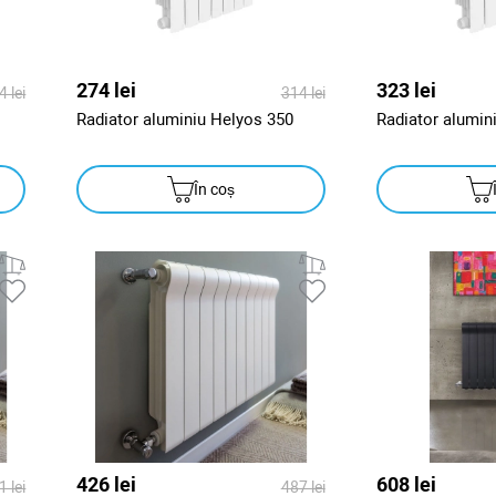
274 lei
323 lei
4 lei
314 lei
Radiator aluminiu Helyos 350
Radiator alumin
În coș
426 lei
608 lei
1 lei
487 lei