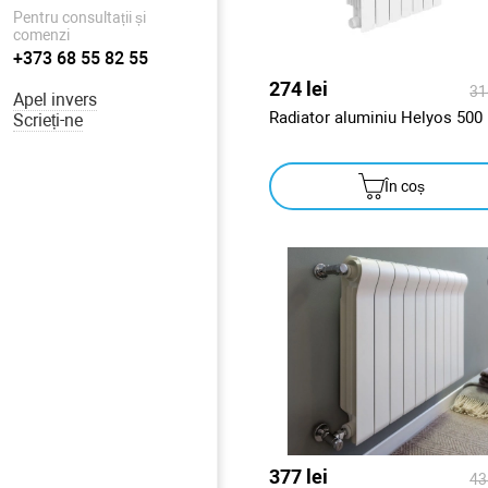
Pentru consultații și
comenzi
+373 68 55 82 55
274 lei
31
Apel invers
Radiator aluminiu Helyos 500
Scrieți-ne
În coș
377 lei
43