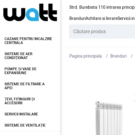
Strd. Burebista 110 intrarea princip
Branduri
Achitare si livrare
Servicii i
CAZANE PENTRU INCALZIRE
CENTRALA
SISTEME DE AER
Pagina principala
Branduri
CONDIȚIONAT
POMPE ȘI VASE DE
EXPANSIUNE
SISTEME DE FILTRARE A
APEI
ȚEVI, FITINGURI ȘI
ACCESORII
SERVICII INSTALARE
SISTEME DE VENTILAȚIE