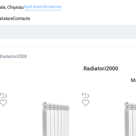
Apel invers
Scrieți-ne
ala, Chişinău
nstalare
Contacte
Radiatori2000
Radiatori2000
Ma