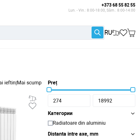
+373 68 55 82 55
Lun. - Vin.: 8:00-18:00, Sâm.: 8:00-14:00
RU
i ieftin
Mai scump
Preț
|
Категории
Radiatoare din aluminiu
Distanta intre axe, mm