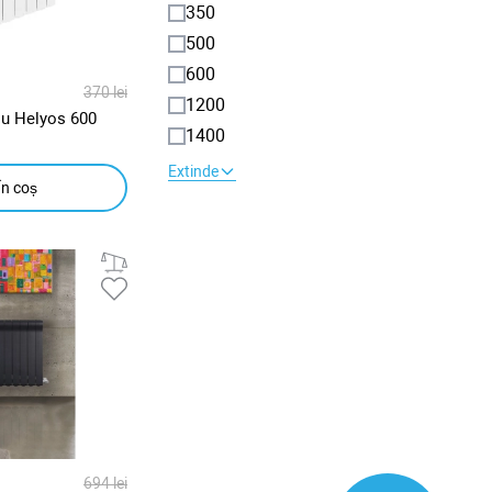
350
500
600
370 lei
1200
iu Helyos 600
1400
Extinde
În coș
694 lei