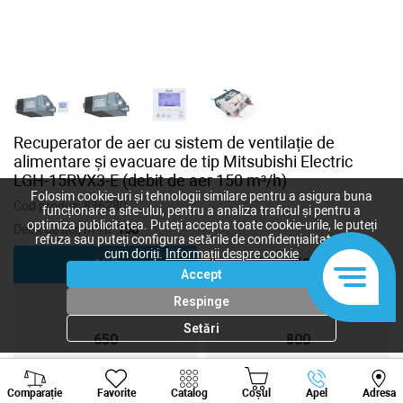
Recuperator de aer cu sistem de ventilație de
alimentare și evacuare de tip Mitsubishi Electric
LGH-15RVX3-E (debit de aer 150 m³/h)
Folosim cookie-uri și tehnologii similare pentru a asigura buna
Cod produs:
836280
funcționare a site-ului, pentru a analiza traficul și pentru a
optimiza publicitatea. Puteți accepta toate cookie-urile, le puteți
Debit de aer, m³/h:
150
refuza sau puteți configura setările de confidențialitate după
cum doriți.
Informații despre cookie
150
250
Accept
350
500
Respinge
Setări
650
800
Viber
Whatsapp
Tele
1000
1500
Comparație
Favorite
Catalog
Coșul
Apel
Adresa
+373