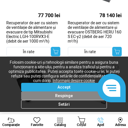
77 700 lei
78 140 lei
Recuperator de aer cu sistem
Recuperator de aer cu sistem
de ventilație de alimentare și
de ventilație de alimentare și
evacuare de tip Mitsubishi
evacuare OSTBERG HERU 160
Electric LGH-100RVX3-E
S EC-y2 (debit de aer 720
(debit de aer 1000 m³/h)
m³/h)
În rate
În rate
Folosim cookie-uri și tehnologii similare pentru a asigura buna
funcționare a site-ului, pentru a analiza traficul și pentru a
optimiza publicitatea. Puteți accepta toate cookie-urile, le puteți
refuza sau puteți configura setările de confidențialitate după
cum doriți.
Informații despre cookie
Accept
Respinge
Setări
79 028 lei
81 302 lei
Viber
Whatsapp
Tele
Recuperator de aer cu sistem
Recuperator de aer cu sistem
Comparație
Favorite
Catalog
Coșul
Apel
Adresa
+373