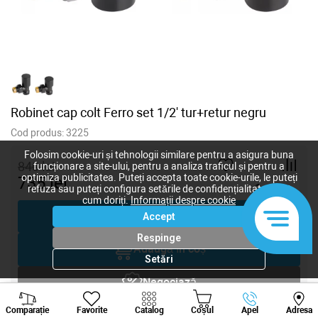
Robinet cap colt Ferro set 1/2' tur+retur negru
Cod produs:
3225
Folosim cookie-uri și tehnologii similare pentru a asigura buna
840
lei
funcționare a site-ului, pentru a analiza traficul și pentru a
optimiza publicitatea. Puteți accepta toate cookie-urile, le puteți
735
lei
-
+
refuza sau puteți configura setările de confidențialitate după
cum doriți.
Informații despre cookie
Cumpără acum
Accept
Respinge
Adaugă în coș
Setări
Negociază
Viber
Whatsapp
Tele
Comparație
Favorite
Catalog
Coșul
Apel
Adresa
Solicitare inginer
+373