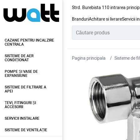
Strd. Burebista 110 intrarea princip
Branduri
Achitare si livrare
Servicii i
CAZANE PENTRU INCALZIRE
CENTRALA
SISTEME DE AER
Pagina principala
Sisteme de fil
CONDIȚIONAT
POMPE ȘI VASE DE
EXPANSIUNE
SISTEME DE FILTRARE A
APEI
ȚEVI, FITINGURI ȘI
ACCESORII
SERVICII INSTALARE
SISTEME DE VENTILAȚIE