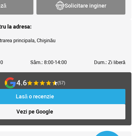
ază
Solicitare inginer
tru la adresa:
trarea principala, Chişinău
00
Sâm.: 8:00-14:00
Dum.: Zi liberă
4.6
(57)
Lasă o recenzie
Vezi pe Google