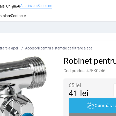
Apel invers
Scrieți-ne
ala, Chişinău
nstalare
Contacte
trare a apei
Accesorii pentru sistemele de filtrare a apei
Robinet pentru
Cod produs:
47EK0246
65
lei
41
lei
Cumpără 