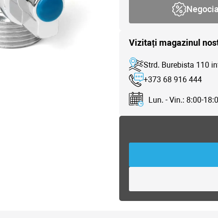
Negoci
Vizitați magazinul nos
Strd. Burebista 110 in
+373 68 916 444
Lun. - Vin.: 8:00-18: