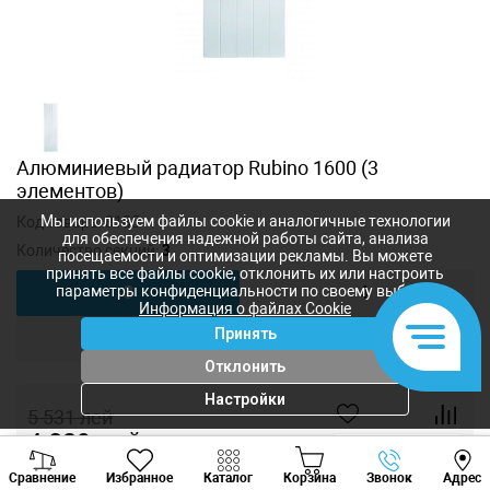
Алюминиевый радиатор Rubino 1600 (3
элементов)
Мы используем файлы cookie и аналогичные технологии
Код товара:
8185
для обеспечения надежной работы сайта, анализа
Количество секций:
3
посещаемости и оптимизации рекламы. Вы можете
принять все файлы cookie, отклонить их или настроить
параметры конфиденциальности по своему выбору.
3
4
Информация о файлах Cookie
Принять
5
6
Отклонить
Настройки
5 531
лей
4 839
лей
-
+
Viber
Whatsapp
Tele
Сравнение
Избранное
Каталог
Корзина
Звонок
Адрес
+373