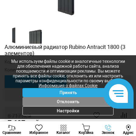
Алюминиевый радиатор Rubino Antracit 1800 (3
элементов)
Мы используем файлы cookie и аналогичные технологии
Код товара:
8359
для обеспечения надежной работы сайта, анализа
Количество секций:
3
посещаемости и оптимизации рекламы. Вы можете
принять все файлы cookie, отклонить их или настроить
параметры конфиденциальности по своему выбору.
3
4
Информация о файлах Cookie
Принять
5
6
Отклонить
Настройки
8 717
лей
7 627
лей
-
+
Viber
Whatsapp
Tele
Сравнение
Избранное
Каталог
Корзина
Звонок
Адрес
+373