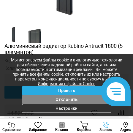
Алюминиевый радиатор Rubino Antracit 1800 (5
элементов)
Мы используем файлы cookie и аналогичные технологии
Код товара:
8441
для обеспечения надежной работы сайта, анализа
Количество секций:
5
посещаемости и оптимизации рекламы. Вы можете
принять все файлы cookie, отклонить их или настроить
параметры конфиденциальности по своему выбору.
3
4
Информация о файлах Cookie
Принять
5
6
Отклонить
Настройки
14 528
лей
12 712
лей
-
+
Viber
Whatsapp
Tele
Сравнение
Избранное
Каталог
Корзина
Звонок
Адрес
+373