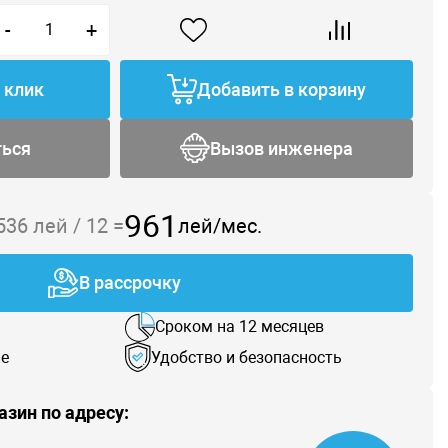
-
+
1 клик
Добавить в корзину
ться
Вызов инженера
961
 536
лей /
12
=
лей/мес.
В рассрочку
Сроком на 12 месяцев
е
Удобство и безопасность
азин по адресу: