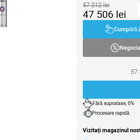
57 212
lei
47 506
lei
Cumpără 
Negoci
57
Fără suprataxe, 0%
Procesare rapidă
Vizitați magazinul nos