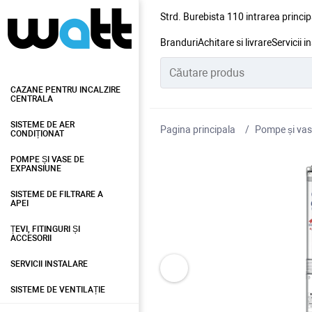
Strd. Burebista 110 intrarea princip
Branduri
Achitare si livrare
Servicii i
CAZANE PENTRU INCALZIRE
CENTRALA
SISTEME DE AER
Pagina principala
Pompe și vas
CONDIȚIONAT
POMPE ȘI VASE DE
EXPANSIUNE
SISTEME DE FILTRARE A
APEI
ȚEVI, FITINGURI ȘI
ACCESORII
SERVICII INSTALARE
SISTEME DE VENTILAȚIE