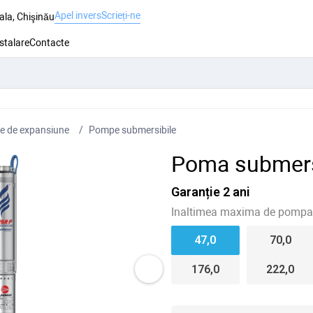
Apel invers
Scrieți-ne
ala, Chişinău
nstalare
Contacte
e de expansiune
Pompe submersibile
Poma submers
Garanție 2 ani
Inaltimea maxima de pompar
47,0
70,0
176,0
222,0