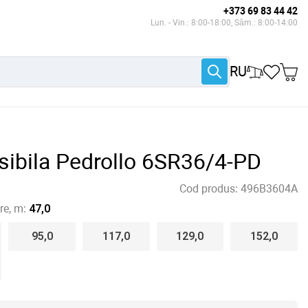
+373 69 83 44 42
Lun. - Vin.: 8:00-18:00, Sâm.: 8:00-14:00
RU
ibila Pedrollo 6SR36/4-PD
Cod produs:
496B3604A
e, m:
47,0
95,0
117,0
129,0
152,0