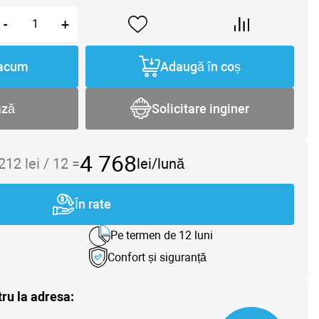
-
+
acum
Adaugă în coș
ază
Solicitare inginer
4 768
 212
lei /
12
=
lei/lună
În rate
Pe termen de 12 luni
Confort și siguranță
tru la adresa: