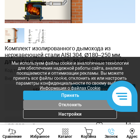
Комплект изолированного дымохода из
нержавеющей стали AISI 304, Ø180–250 мм,
длина 6 м, для котлов 30–50 кВт (Вариант №6)
Мы используем файлы cookie и аналогичные технологии
для обеспечения надежной работы сайта, анализа
Код товара:
488399
посещаемости и оптимизации рекламы. Вы можете
принять все файлы cookie, отклонить их или настроить
Внутренний диаметр, мм:
180
параметры конфиденциальности по своему выбору.
Информация о файлах Cookie
150
180
Принять
200
Отклонить
Настройки
22 098
лей
Viber
Whatsapp
Tele
19 730
лей
-
+
Сравнение
Избранное
Каталог
Корзина
Звонок
Адрес
+373