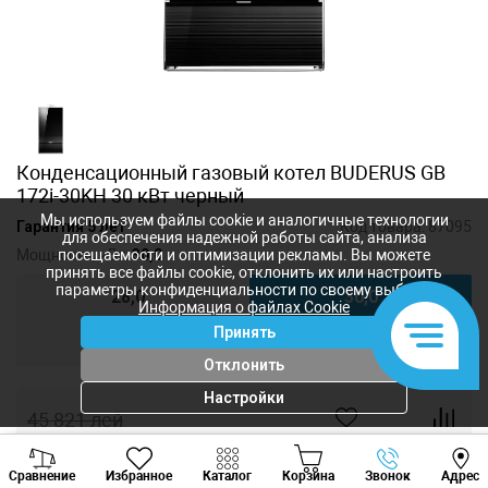
Конденсационный газовый котел BUDERUS GB
172i-30KH 30 кВт черный
Мы используем файлы cookie и аналогичные технологии
Гарантия 5 лет
Код товара:
87095
для обеспечения надежной работы сайта, анализа
Мощность, кВт:
30,0
посещаемости и оптимизации рекламы. Вы можете
принять все файлы cookie, отклонить их или настроить
параметры конфиденциальности по своему выбору.
28,0
30,0
Информация о файлах Cookie
Принять
35,0
Отклонить
Настройки
45 821
лей
41 655
лей
-
+
Viber
Whatsapp
Tele
Сравнение
Избранное
Каталог
Корзина
Звонок
Адрес
+373