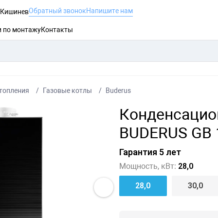
Обратный звонок
Напишите нам
, Кишинев
и по монтажу
Контакты
топления
Газовые котлы
Buderus
Конденсацио
BUDERUS GB 1
Гарантия 5 лет
Мощность, кВт:
28,0
28,0
30,0