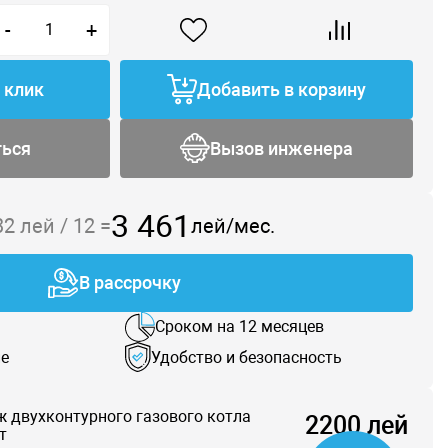
-
+
1 клик
Добавить в корзину
ться
Вызов инженера
3 461
32
лей /
12
=
лей/мес.
В рассрочку
Сроком на 12 месяцев
е
Удобство и безопасность
 двухконтурного газового котла
2200 лей
т