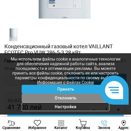
Конденсационный газовый котел VAILLANT
ECOTEC Pro VUW 286-5-3 28 кВт
Мы используем файлы cookie и аналогичные технологии
Гарантия 3 года
Код товара:
82001
для обеспечения надежной работы сайта, анализа
Мощность, кВт:
28,0
посещаемости и оптимизации рекламы. Вы можете
принять все файлы cookie, отклонить их или настроить
параметры конфиденциальности по своему выбору.
24,0
28,0
Информация о файлах Cookie
Принять
Отклонить
45 870
лей
41 700
лей
Настройки
-
+
Купить в 1 клик
Viber
Whatsapp
Tele
Сравнение
Избранное
Каталог
Корзина
Звонок
Адрес
+373