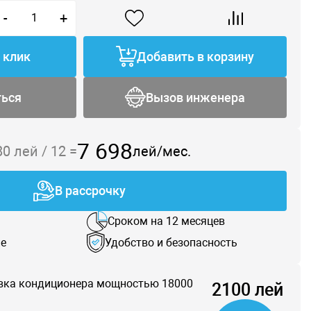
-
+
1 клик
Добавить в корзину
ться
Вызов инженера
7 698
80
лей /
12
=
лей/мес.
В рассрочку
Сроком на 12 месяцев
е
Удобство и безопасность
вка кондиционера мощностью 18000
2100 лей