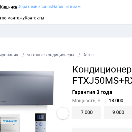
Обратный звонок
Напишите нам
, Кишинев
и по монтажу
Контакты
ирования
Бытовые кондиционеры
Daikin
Кондиционер 
FTXJ50MS+RX
Гарантия 3 года
Мощность, BTU:
18 000
7 000
9 000