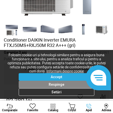
Conditioner DAIKIN Inverter EMURA
FTXJ50MS+RXJ50M R32 A+++ (gri)
Garanție 3 ani
Cod produs:
645961
Folosim cookie-uri și tehnologii similare pentru a asigura buna
Putere, BTU:
18 000
funcționare a site-ului, pentru a analiza traficul și pentru a
optimiza publicitatea. Puteți accepta toate cookie-urile, le puteți
refuza sau puteți configura setările de confidențialitate după
7 000
9 000
cum doriți.
Informații despre cookie
Accept
12 000
18 000
Respinge
Setări
92 380
lei
-
+
Viber
Whatsapp
Tele
Comparație
Favorite
Catalog
Coșul
Apel
Adresa
+373