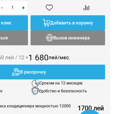
-
+
1 клик
Добавить в корзину
ться
Вызов инженера
1 680
60
лей /
12
=
лей/мес.
В рассрочку
Сроком на 12 месяцев
е
Удобство и безопасность
вка кондиционера мощностью 12000
1700 лей