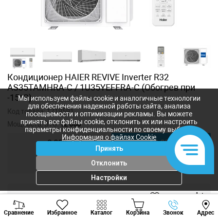
Кондиционер HAIER REVIVE Inverter R32
AS35TAMHRA-C / 1U35YEFFRA-C (Обогрев при
-15°C)
Мы используем файлы cookie и аналогичные технологии
для обеспечения надежной работы сайта, анализа
Код товара:
1719591
посещаемости и оптимизации рекламы. Вы можете
принять все файлы cookie, отклонить их или настроить
Мощность, BTU:
12 000
параметры конфиденциальности по своему выбору.
Информация о файлах Cookie
9 000
12 000
Принять
18 000
24 000
Отклонить
Настройки
8 280
лей
Viber
Whatsapp
Tele
6 200
лей
-
+
Сравнение
Избранное
Каталог
Корзина
Звонок
Адрес
+373