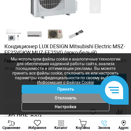
Кондиционер LUX DESIGN Mitsubishi Electric MSZ-
EF25VGKW MUZ-EF25VG (ярко-белый)
Мы используем файлы cookie и аналогичные технологии
Гарантия 7 лет
Код товара:
646009
для обеспечения надежной работы сайта, анализа
Мощность, BTU:
12 000
посещаемости и оптимизации рекламы. Вы можете
принять все файлы cookie, отклонить их или настроить
параметры конфиденциальности по своему выбору.
9 000
12 000
Информация о файлах Cookie
Принять
18 000
Отклонить
Настройки
40 005
лей
-
+
Viber
Whatsapp
Tele
Сравнение
Избранное
Каталог
Корзина
Звонок
Адрес
+373