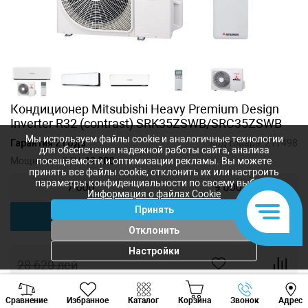
Кондиционер Mitsubishi Heavy Premium Design
Inverter R32 (contrast) SRK35ZSWB/SRC35ZSWB
Мы используем файлы cookie и аналогичные технологии
Гарантия 2 года
Код товара:
211498
для обеспечения надежной работы сайта, анализа
Мощность, BTU:
12 000
посещаемости и оптимизации рекламы. Вы можете
принять все файлы cookie, отклонить их или настроить
параметры конфиденциальности по своему выбору.
7 000
9 000
Информация о файлах Cookie
Принять
12 000
18 000
Отклонить
Настройки
28 620
лей
22 896
лей
-
+
Viber
Whatsapp
Tele
Сравнение
Избранное
Каталог
Корзина
Звонок
Адрес
+373