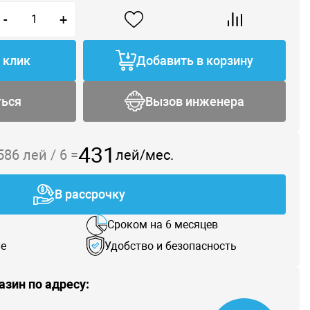
-
+
1 клик
Добавить в корзину
ться
Вызов инженера
431
 586
лей /
6
=
лей/мес.
В рассрочку
Сроком на 6 месяцев
е
Удобство и безопасность
азин по адресу: