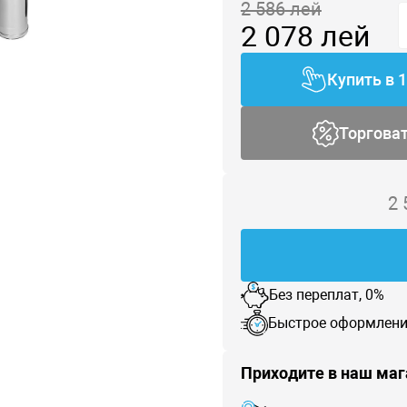
2 586
лей
2 078
лей
Купить в 
Торгова
2
Без переплат, 0%
Быстрое оформлени
Приходите в наш маг