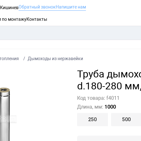
Обратный звонок
Напишите нам
, Кишинев
и по монтажу
Контакты
топления
Дымоходы из нержавейки
Труба дымох
d.180-280 мм,
Код товара:
f4011
Длина, мм:
1000
250
500