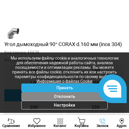
Угол дымоходный 90° CORAX d.160 мм (inox 304)
Код товара:
65628
Мы используем файлы cookie и аналогичные технологии
Внутренний диаметр, мм:
160
для обеспечения надежной работы сайта, анализа
посещаемости и оптимизации рекламы. Вы можете
100
120
принять все файлы cookie, отклонить их или настроить
параметры конфиденциальности по своему выбору.
Информация о файлах Cookie
140
150
Принять
160
180
Отклонить
Настройки
200
220
250
300
Viber
Whatsapp
Tele
Сравнение
Избранное
Каталог
Корзина
Звонок
Адрес
+373