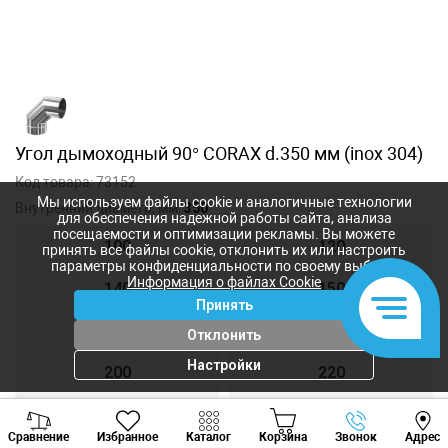
Угол дымоходный 90° CORAX d.350 мм (inox 304)
Код товара:
73152
Мы используем файлы cookie и аналогичные технологии
Внутренний диаметр, мм:
350
для обеспечения надежной работы сайта, анализа
посещаемости и оптимизации рекламы. Вы можете
100
120
принять все файлы cookie, отклонить их или настроить
параметры конфиденциальности по своему выбору.
Информация о файлах Cookie
140
150
Принять
160
180
Отклонить
Настройки
200
220
250
300
Viber
Whatsapp
Tele
Сравнение
Избранное
Каталог
Корзина
Звонок
Адрес
+373