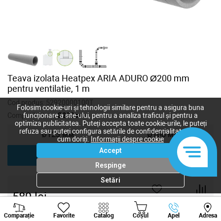
Teava izolata Heatpex ARIA ADURO Ø200 mm
pentru ventilatie, 1 m
Cod produs:
52920000100T
Folosim cookie-uri și tehnologii similare pentru a asigura buna
Compatibilitate:
Ø200 мм
funcționare a site-ului, pentru a analiza traficul și pentru a
optimiza publicitatea. Puteți accepta toate cookie-urile, le puteți
refuza sau puteți configura setările de confidențialitate după
Ø125 мм
Ø160 мм
cum doriți.
Informații despre cookie
Accept
Ø200 мм
Respinge
Setări
589
lei
-
+
Viber
Whatsapp
Tele
Comparație
Favorite
Catalog
Coșul
Apel
Adresa
+373