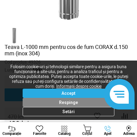
Teava L-1000 mm pentru cos de fum CORAX d.150
mm (inox 304)
Cod produs:
49326
Folosim cookie-uri și tehnologii similare pentru a asigura buna
Lungime, mm:
1000
funcționare a site-ului, pentru a analiza traficul și pentru a
optimiza publicitatea. Puteți accepta toate cookie-urile, le puteți
refuza sau puteți configura setările de confidențialitate după
250
500
cum doriți.
Informații despre cookie
Accept
1000
Respinge
Setări
470
lei
420
lei
-
+
Viber
Whatsapp
Tele
Comparație
Favorite
Catalog
Coșul
Apel
Adresa
+373