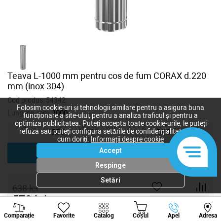
Teava L-1000 mm pentru cos de fum CORAX d.220
mm (inox 304)
Cod produs:
54342
Folosim cookie-uri și tehnologii similare pentru a asigura buna
Lungime, mm:
1000
funcționare a site-ului, pentru a analiza traficul și pentru a
optimiza publicitatea. Puteți accepta toate cookie-urile, le puteți
refuza sau puteți configura setările de confidențialitate după
250
500
cum doriți.
Informații despre cookie
Accept
1000
Respinge
Setări
638
lei
570
lei
-
+
Viber
Whatsapp
Tele
Comparație
Favorite
Catalog
Coșul
Apel
Adresa
+373