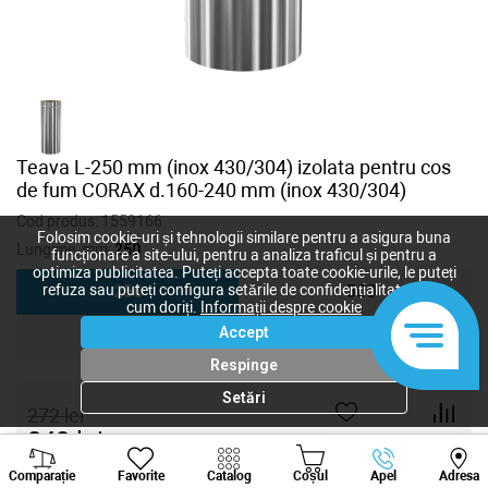
Teava L-250 mm (inox 430/304) izolata pentru cos
de fum CORAX d.160-240 mm (inox 430/304)
Cod produs:
1559166
Folosim cookie-uri și tehnologii similare pentru a asigura buna
Lungime, mm:
250
funcționare a site-ului, pentru a analiza traficul și pentru a
optimiza publicitatea. Puteți accepta toate cookie-urile, le puteți
refuza sau puteți configura setările de confidențialitate după
250
500
cum doriți.
Informații despre cookie
Accept
1000
Respinge
Setări
272
lei
243
lei
-
+
Viber
Whatsapp
Tele
Comparație
Favorite
Catalog
Coșul
Apel
Adresa
+373