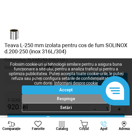
Teava L-250 mm izolata pentru cos de fum SOLINOX
d.200-250 (inox 316L/304)
Cod produs:
SLXAB250-200(316L)
Folosim cookie-uri și tehnologii similare pentru a asigura buna
Diametru interior, mm:
200
funcționare a site-ului, pentru a analiza traficul și pentru a
optimiza publicitatea. Puteți accepta toate cookie-urile, le puteți
refuza sau puteți configura setările de confidențialitate după
150
200
cum doriți.
Informații despre cookie
Accept
Respinge
1 030
lei
920
lei
Setări
-
+
Cumpără acum
Viber
Whatsapp
Tele
Comparație
Favorite
Catalog
Coșul
Apel
Adresa
+373