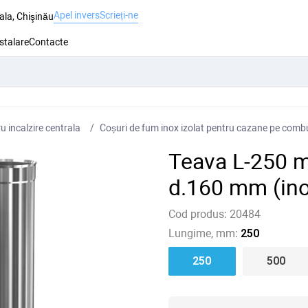
Apel invers
Scrieți-ne
ala, Chişinău
nstalare
Contacte
 incalzire centrala
Coșuri de fum inox izolat pentru cazane pe combus
Teava L-250 
d.160 mm (ino
Cod produs:
20484
Lungime, mm:
250
250
500