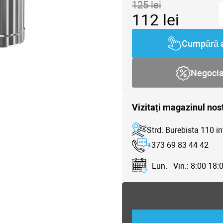
125
lei
112
lei
Cumpără 
Negoci
Vizitați magazinul nos
Strd. Burebista 110 in
+373 69 83 44 42
Lun. - Vin.: 8:00-18: