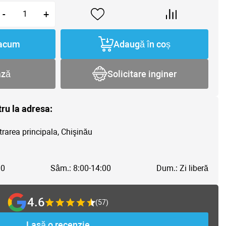
-
+
acum
Adaugă în coș
ază
Solicitare inginer
tru la adresa:
trarea principala, Chişinău
00
Sâm.: 8:00-14:00
Dum.: Zi liberă
4.6
(57)
Lasă o recenzie