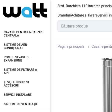
Strd. Burebista 110 intrarea princip
Branduri
Achitare si livrare
Servicii i
CAZANE PENTRU INCALZIRE
CENTRALA
SISTEME DE AER
Pagina principala
Cazane pentru
CONDIȚIONAT
POMPE ȘI VASE DE
EXPANSIUNE
SISTEME DE FILTRARE A
APEI
ȚEVI, FITINGURI ȘI
ACCESORII
SERVICII INSTALARE
SISTEME DE VENTILAȚIE