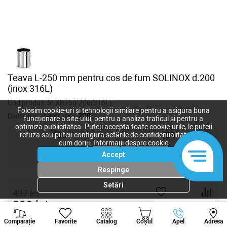
Teava L-250 mm pentru cos de fum SOLINOX d.200
(inox 316L)
Cod produs:
SLXB250-200(316L)
Folosim cookie-uri și tehnologii similare pentru a asigura buna
Diametru interior, mm:
200
funcționare a site-ului, pentru a analiza traficul și pentru a
optimiza publicitatea. Puteți accepta toate cookie-urile, le puteți
refuza sau puteți configura setările de confidențialitate după
130
150
cum doriți.
Informații despre cookie
Accept
180
200
Respinge
Setări
437
lei
390
lei
-
+
Viber
Whatsapp
Tele
Comparație
Favorite
Catalog
Coșul
Apel
Adresa
+373