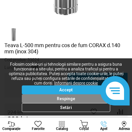
Teava L-500 mm pentru cos de fum CORAX d.140
mm (inox 304)
Cod produs:
33024
Folosim cookie-uri și tehnologii similare pentru a asigura buna
Lungime, mm:
500
funcționare a site-ului, pentru a analiza traficul și pentru a
optimiza publicitatea. Puteți accepta toate cookie-urile, le puteți
refuza sau puteți configura setările de confidențialitate după
250
500
cum doriți.
Informații despre cookie
Accept
1000
Respinge
Setări
224
lei
200
lei
-
+
Viber
Whatsapp
Tele
Comparație
Favorite
Catalog
Coșul
Apel
Adresa
+373