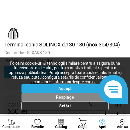
Terminal conic SOLINOX d.130-180 (inox 304/304)
Cod produs:
SLXAKS-130
Diametru interior, mm:
130
Folosim cookie-uri și tehnologii similare pentru a asigura buna
funcționare a site-ului, pentru a analiza traficul și pentru a
130
150
optimiza publicitatea. Puteți accepta toate cookie-urile, le puteți
refuza sau puteți configura setările de confidențialitate după
cum doriți.
Informații despre cookie
180
Accept
Respinge
728
lei
Setări
650
lei
-
+
Viber
Whatsapp
Tele
Cumpără acum
Comparație
Favorite
Catalog
Coșul
Apel
Adresa
+373