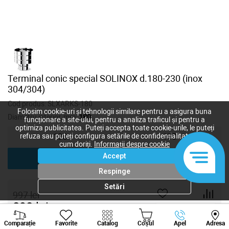
Terminal conic special SOLINOX d.180-230 (inox
304/304)
Cod produs:
SLXARKS-180
Folosim cookie-uri și tehnologii similare pentru a asigura buna
Diametru interior, mm:
180
funcționare a site-ului, pentru a analiza traficul și pentru a
optimiza publicitatea. Puteți accepta toate cookie-urile, le puteți
refuza sau puteți configura setările de confidențialitate după
130
150
cum doriți.
Informații despre cookie
Accept
180
Respinge
Setări
997
lei
890
lei
-
+
Viber
Whatsapp
Tele
Comparație
Favorite
Catalog
Coșul
Apel
Adresa
+373