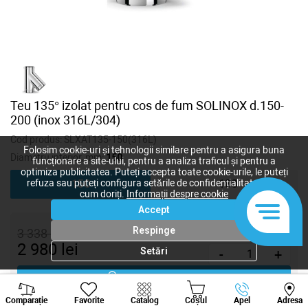
Teu 135° izolat pentru cos de fum SOLINOX d.150-
200 (inox 316L/304)
Cod produs:
SLXAT135-150(316L)
Folosim cookie-uri și tehnologii similare pentru a asigura buna
Diametru interior, mm:
150
funcționare a site-ului, pentru a analiza traficul și pentru a
optimiza publicitatea. Puteți accepta toate cookie-urile, le puteți
refuza sau puteți configura setările de confidențialitate după
150
180
cum doriți.
Informații despre cookie
Accept
Respinge
3 338
lei
2 980
lei
Setări
-
+
Cumpără acum
Viber
Whatsapp
Tele
Comparație
Favorite
Catalog
Coșul
Apel
Adresa
+373