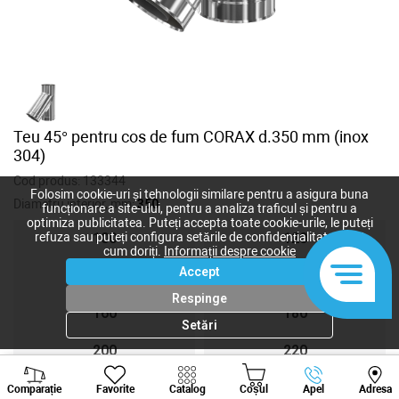
Teu 45° pentru cos de fum CORAX d.350 mm (inox
304)
Cod produs:
133344
Folosim cookie-uri și tehnologii similare pentru a asigura buna
Diametru interior, mm:
350
funcționare a site-ului, pentru a analiza traficul și pentru a
optimiza publicitatea. Puteți accepta toate cookie-urile, le puteți
refuza sau puteți configura setările de confidențialitate după
100
120
cum doriți.
Informații despre cookie
Accept
140
150
Respinge
160
180
Setări
200
220
Viber
Whatsapp
Tele
250
300
Comparație
Favorite
Catalog
Coșul
Apel
Adresa
+373