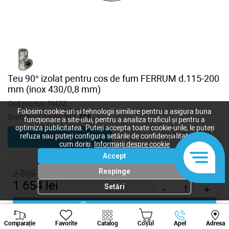
Teu 90° izolat pentru cos de fum FERRUM d.115-200
mm (inox 430/0,8 mm)
Cod produs:
f4432
Folosim cookie-uri și tehnologii similare pentru a asigura buna
Diametru interior, mm:
115
funcționare a site-ului, pentru a analiza traficul și pentru a
optimiza publicitatea. Puteți accepta toate cookie-urile, le puteți
refuza sau puteți configura setările de confidențialitate după
115
150
cum doriți.
Informații despre cookie
Accept
Respinge
2 059
lei
1 654
lei
Setări
-
+
Cumpără acum
Viber
Whatsapp
Tele
Comparație
Favorite
Catalog
Coșul
Apel
Adresa
+373