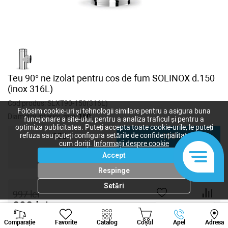
Teu 90° ne izolat pentru cos de fum SOLINOX d.150
(inox 316L)
Cod produs:
SLXT90-150(316L)
Folosim cookie-uri și tehnologii similare pentru a asigura buna
Diametru interior, mm:
150
funcționare a site-ului, pentru a analiza traficul și pentru a
optimiza publicitatea. Puteți accepta toate cookie-urile, le puteți
refuza sau puteți configura setările de confidențialitate după
130
150
cum doriți.
Informații despre cookie
Accept
180
200
Respinge
Setări
997
lei
890
lei
-
+
Viber
Whatsapp
Tele
Comparație
Favorite
Catalog
Coșul
Apel
Adresa
+373