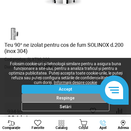
Teu 90° ne izolat pentru cos de fum SOLINOX d.200
(inox 304)
Cod produs:
SLXT90-200
Folosim cookie-uri și tehnologii similare pentru a asigura buna
Diametru interior, mm:
200
funcționare a site-ului, pentru a analiza traficul și pentru a
optimiza publicitatea. Puteți accepta toate cookie-urile, le puteți
refuza sau puteți configura setările de confidențialitate după
130
150
cum doriți.
Informații despre cookie
Accept
180
200
Respinge
Setări
934
lei
834
lei
-
+
Viber
Whatsapp
Tele
Comparație
Favorite
Catalog
Coșul
Apel
Adresa
+373