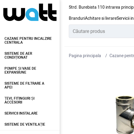
Strd. Burebista 110 intrarea princip
Branduri
Achitare si livrare
Servicii i
CAZANE PENTRU INCALZIRE
CENTRALA
SISTEME DE AER
Pagina principala
Cazane pentru
CONDIȚIONAT
POMPE ȘI VASE DE
EXPANSIUNE
SISTEME DE FILTRARE A
APEI
ȚEVI, FITINGURI ȘI
ACCESORII
SERVICII INSTALARE
SISTEME DE VENTILAȚIE