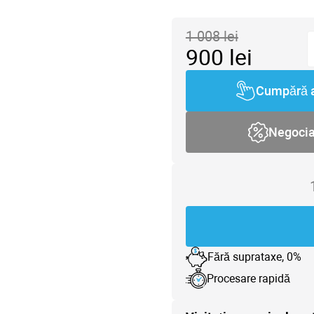
1 008
lei
900
lei
Cumpără 
Negoci
Fără suprataxe, 0%
Procesare rapidă