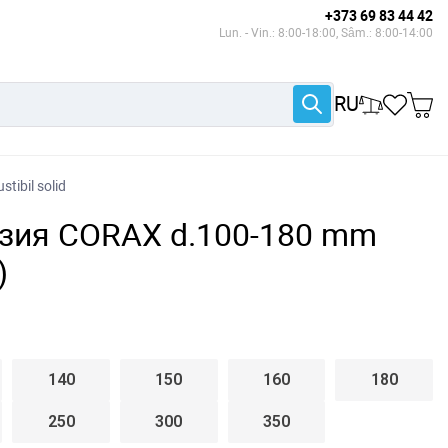
+373 69 83 44 42
Lun. - Vin.: 8:00-18:00, Sâm.: 8:00-14:00
RU
tibil solid
изия CORAX d.100-180 mm
)
140
150
160
180
250
300
350