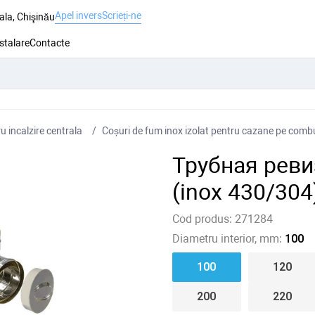
Apel invers
Scrieți-ne
ala, Chişinău
nstalare
Contacte
 incalzire centrala
Coșuri de fum inox izolat pentru cazane pe combus
Трубная рев
(inox 430/304
Cod produs:
271284
Diametru interior, mm:
100
100
120
200
220