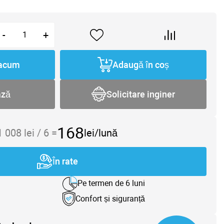
-
+
acum
Adaugă în coș
ază
Solicitare inginer
168
1 008
lei /
6
=
lei/lună
În rate
Pe termen de 6 luni
Confort și siguranță