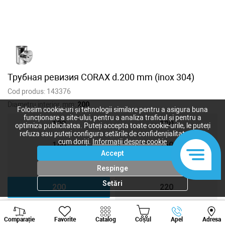
Трубная ревизия CORAX d.200 mm (inox 304)
Cod produs:
143376
Diametru interior, mm:
200
Folosim cookie-uri și tehnologii similare pentru a asigura buna
funcționare a site-ului, pentru a analiza traficul și pentru a
100
120
optimiza publicitatea. Puteți accepta toate cookie-urile, le puteți
refuza sau puteți configura setările de confidențialitate după
cum doriți.
Informații despre cookie
140
150
Accept
160
180
Respinge
Setări
200
220
300
350
Viber
Whatsapp
Tele
Comparație
Favorite
Catalog
Coșul
Apel
Adresa
+373