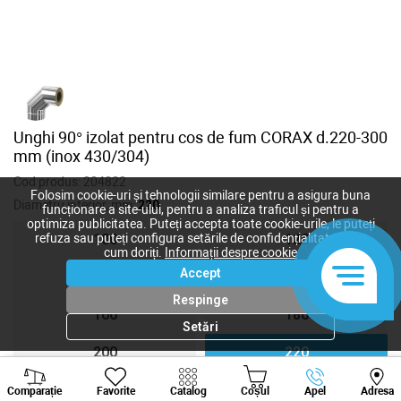
Unghi 90° izolat pentru cos de fum CORAX d.220-300
mm (inox 430/304)
Cod produs:
204822
Folosim cookie-uri și tehnologii similare pentru a asigura buna
Diametru interior, mm:
220
funcționare a site-ului, pentru a analiza traficul și pentru a
optimiza publicitatea. Puteți accepta toate cookie-urile, le puteți
refuza sau puteți configura setările de confidențialitate după
100
120
cum doriți.
Informații despre cookie
Accept
140
150
Respinge
160
180
Setări
200
220
Viber
Whatsapp
Tele
250
300
Comparație
Favorite
Catalog
Coșul
Apel
Adresa
+373