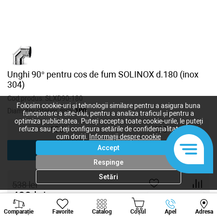
Unghi 90° pentru cos de fum SOLINOX d.180 (inox
304)
Cod produs:
SLXD90-180
Folosim cookie-uri și tehnologii similare pentru a asigura buna
Diametru interior, mm:
180
funcționare a site-ului, pentru a analiza traficul și pentru a
optimiza publicitatea. Puteți accepta toate cookie-urile, le puteți
refuza sau puteți configura setările de confidențialitate după
130
150
cum doriți.
Informații despre cookie
Accept
180
200
Respinge
Setări
538
lei
480
lei
-
+
Viber
Whatsapp
Tele
Comparație
Favorite
Catalog
Coșul
Apel
Adresa
+373