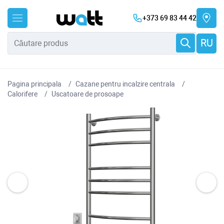
+373 69 83 44 42
RU
Pagina principala
Cazane pentru incalzire centrala
Сalorifere
Uscatoare de prosoape