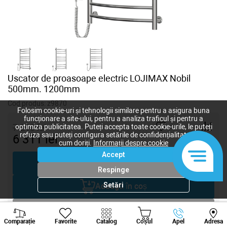
Uscator de proasoape electric LOJIMAX Nobil
500mm. 1200mm
Cod produs:
z9870
Folosim cookie-uri și tehnologii similare pentru a asigura buna
funcționare a site-ului, pentru a analiza traficul și pentru a
7 213
lei
optimiza publicitatea. Puteți accepta toate cookie-urile, le puteți
refuza sau puteți configura setările de confidențialitate după
6 311
lei
-
+
cum doriți.
Informații despre cookie
Accept
Cumpără acum
Respinge
Setări
Adaugă în coș
Negociază
Viber
Whatsapp
Tele
Comparație
Favorite
Catalog
Coșul
Apel
Adresa
+373